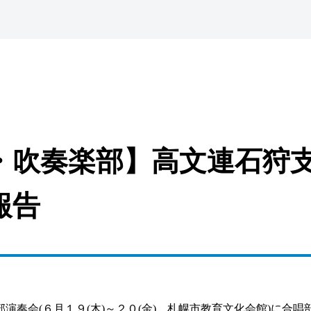
・吹奏楽部】高文連石狩
報告
部演奏会
(６
月１９(木)～２０(金) 札幌市教育文化会館
)
に合唱