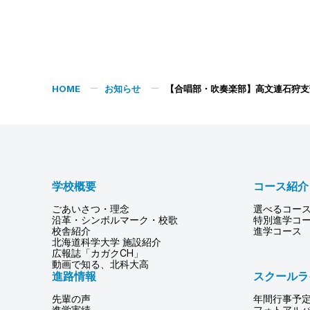
HOME
お知らせ
【合唱部・吹奏楽部】高文連石狩支
学校概要
コース紹介
ごあいさつ・理念
選べるコー
沿革・シンボルマーク・校歌
特別進学コ
校舎紹介
進学コース
北海道科学大学 施設紹介
広報誌「カガクCH」
動画で知る、北科大高
進路情報
スクールラ
先輩の声
年間行事予
進学実績
フォトアル