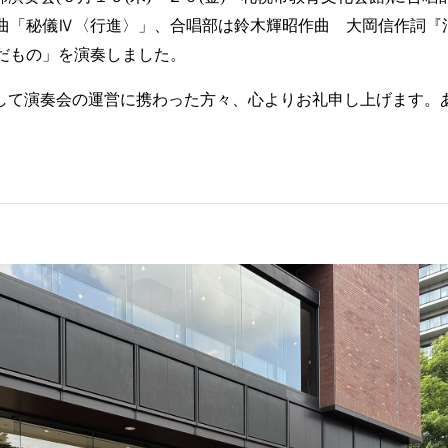
曲「秘儀Ⅳ〈行進〉」、合唱部は鈴木輝昭作曲 大岡信作詞『
だもの」を演奏しました。
して演奏会の運営に携わった方々、心よりお礼申し上げます。