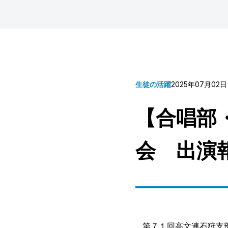
生徒の活躍
2025年07月02日
【合唱部
会 出演
第７１回高文連石狩支